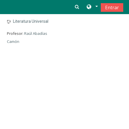
Salta al contenido principal
Entrar
Literatura Universal
Profesor:
Raúl Abadías
Camón